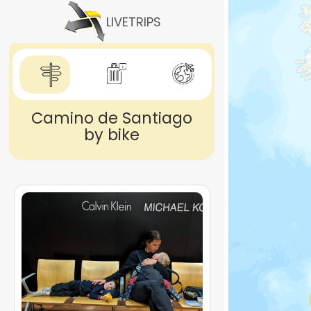
Skip
to
LIVETRIPS
main
content
Camino de Santiago
by bike