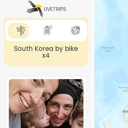
Skip
to
LIVETRIPS
main
content
South Korea by bike
x4